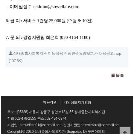
admin@snwelfare.com
- 이메일접수 :
6. 급 여 :
서비스 1건당 25,000원 (주당 8~10건)
7. 문 의 : 경영지원팀 최은희 (070-4164-1180)
성내종합사회복지관 이동목욕 전담인력요양보호사 채용공고.hwp
(107.5K)
목록
이용약관
개인정보처리방침
주소 : (05388) 서울시 강동구 성안로13길 56 성내종합사회복지관
전화 :
02-478-2555
팩스 : 02-484-6974
사업팀 : s-nwelfare01@hanmail.net 경영지원팀 : s-nwelfare@hanmail.net
Copyright © 2020 성내종합사회복지관. Supported by
푸른아이티.