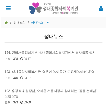
/
성내소식
/
성내뉴스
▼
공지사항
성내뉴스
성내이야기
194. 건협서울강남지부, 성내종합사회복지관에서 봉사활동 실시
성내뉴스
조회 : 328
04-17
온라인 발간물
193. 성내종합사회복지관, 영유아 놀이공간 '도요새놀이터' 운영
주민의견
조회 : 440
03-27
192. 홍경석 위원장님, 오세훈 서울시장과 함께하는 "감동 선배님"
오찬 모임 …
조회 : 393
03-09