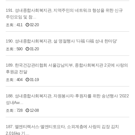
191. 성내종합사회복지관, 지역주민의 네트워크 형성을 위한 신규
주민모임 및 참…
조회 : 411
02-20
190. 성내종합사회복지관, 설 명절행사 '다福 다福 성내 한마당'
조회 : 590
01-20
189. 한국건강관리협회 서울강남지부, 종합사회복지관 2곳에 사랑의
후원금 전달
조회 : 404
01-19
188. 성내종합사회복지관, 자원봉사자·후원자를 위한 송년행사 ‘2022
성내Aw…
조회 : 728
12-08
187. 엘엔티렉서스·엘엔티토요타, 소외계층에 사랑의 김장 김치
2,016kg 기…