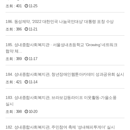
조회 : 401
11-25
186. 동성제약, '2022 대한민국 나눔국민대상' 대통령 표창 수상
조회 : 386
11-21
185. 성내종합사회복지관 · 서울성내초등학교 ‘Growing’ 네트워크
협약 체…
조회 : 389
11-17
184. 성내종합사회복지관, 청년장애인웹툰아카데미 성과공유회 실시
조회 : 421
11-14
183. 성내종합사회복지관, 브라보강동라이프 이웃활동-가을소풍
실시
조회 : 398
10-20
182. 성내종합사회복지관, 주민참여 축제 ‘성내해피투게더’ 실시