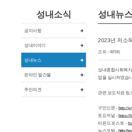
성내소식
성내뉴
공지사항
2023년 저
성내이야기
조회 : 489회
성내뉴스
성내종합사회복지관
온라인 발간물
업을 실시하였습니
주민의견
관련 보도자료 링
구민신문 -
http://
토요저널 -
https:/
비욘드포스트 -
h
뉴스포털 -
http://