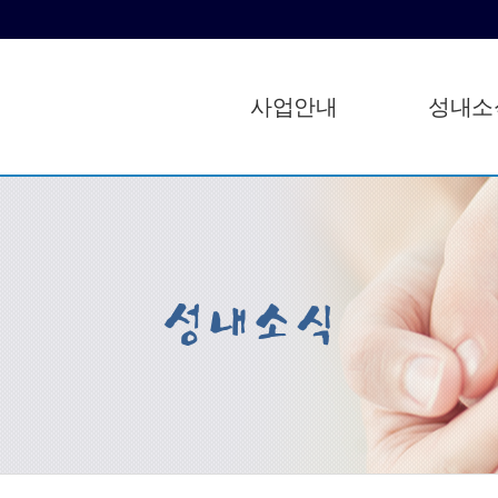
사업안내
성내소
성내소식