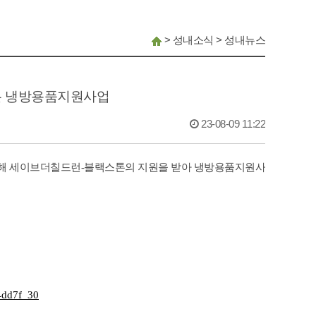
>
성내소식
>
성내뉴스
하는 냉방용품지원사업
23-08-09 11:22
 위해 세이브더칠드런-블랙스톤의 지원을 받아 냉방용품지원사
4dd7f_30