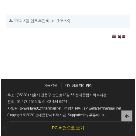
2024. 8월 업무추진비.pdf
(105.5K)
목록
이용약관
개인정보처리방침
주소 : (05388) 서울시 강동구 성안로13길 56 성내종합사회복지관
전화 :
02-478-2555
팩스 : 02-484-6974
사업팀 : s-nwelfare01@hanmail.net 경영지원팀 : s-nwelfare@hanmail.net
Copyright © 2020 성내종합사회복지관. Supported by
푸른아이티.
PC 버전으로 보기