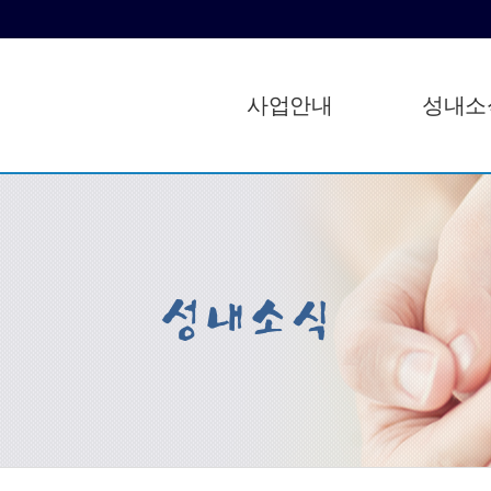
사업안내
성내소
성내소식