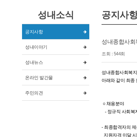
성내소식
공지사
공지사항
성내종합사회복
성내이야기
조회 : 544회
성내뉴스
성내종합사회
복
지
온라인 발간물
아래와 같
이 최종
주민의견
○
채용분야
- 정규직 사회복지사
- 최종합격자의 제
지원자격 미달 시