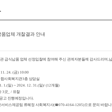
항
식납품업체 개찰결과 안내
 급식납품 업체 선정
입찰
에 참여해 주신 관계자분들께 감사드리며
,
납
 11. 24. (금
) 10:00
종합사회복지관
3
층 상담실
1. 1.(
일
) ~ 2024. 12. 31.(
일
)/ (12
개월
)
 3
곳
_
/
유찰
재공고 진행예정입니다
.
은서비스제공팀 류혜정 사회복지사
(
☎
070-4164-1205)
으로 문의 바랍니