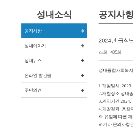
성내소식
공지사
공지사항
2024년 급
성내이야기
조회 : 405회
성내뉴스
성내종합사회복지관
온라인 발간물
1.
개찰일시
: 2023.
주민의견
2.
개찰장소
:
성내
3.
계약기간
:2024. 
4.
개찰결과
:
응찰자
※
유찰에 따른 
※
기타 문의사항