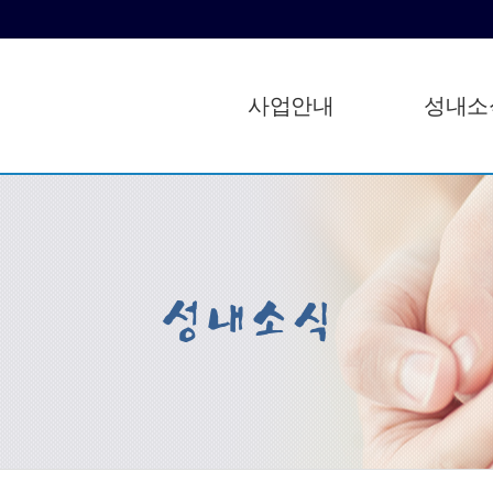
사업안내
성내소
성내소식